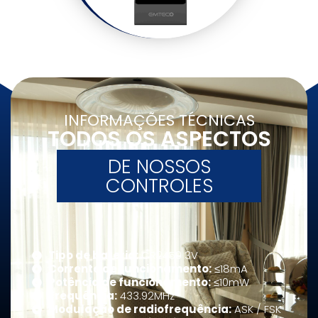
INFORMAÇÕES TÉCNICAS
TODOS OS ASPECTOS
DE NOSSOS
CONTROLES
Tipo de bateria:
CR2450 3V
Corrente de funcionamento:
≤18mA
Potência de funcionamento:
≤10mW
Frequência:
433.92MHz
Modulação de radiofrequência:
ASK / FSK