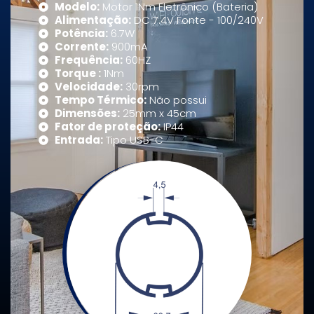
Modelo:
Motor 1Nm Eletrônico (Bateria)
Alimentação:
DC 7.4V Fonte - 100/240V
Potência:
6.7W
Corrente:
900mA
Frequência:
60HZ
Torque :
1Nm
Velocidade:
30rpm
Tempo Térmico:
Não possui
Dimensões:
25mm x 45cm
Fator de proteção:
IP44
Entrada:
Tipo USB-C