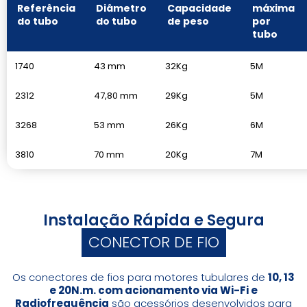
Referência
Diâmetro
Capacidade
máxima
do tubo
do tubo
de peso
por
tubo
1740
43 mm
32Kg
5M
2312
47,80 mm
29Kg
5M
3268
53 mm
26Kg
6M
3810
70 mm
20Kg
7M
Instalação Rápida e Segura
CONECTOR DE FIO
Os conectores de fios para motores tubulares de
10, 13
e 20N.m. com acionamento via Wi-Fi e
Radiofrequência
são acessórios desenvolvidos para