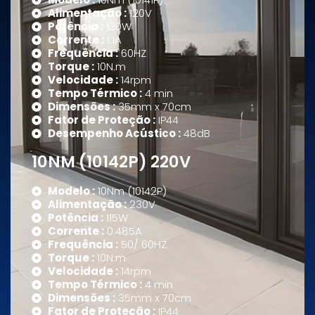
Alimentação :
120V
Potência :
130W
Corrente :
1.1A
Frequência :
60HZ
Torque :
10N.m
Velocidade :
14rpm
Tempo Térmico :
4 min
Dimensões :
35mm x 70cm
Fator de Proteção :
IP44
Desempenho Acústico :
48dB
10NM (10142P) 220V
Modelo :
10Nm (10142P)
Alimentação :
230V
Potência :
115W
Corrente :
0.485A
Frequência :
50/ 60HZ
Torque :
10N.m
Velocidade :
14rpm
Tempo Térmico :
4 min
Dimensões :
35mm x 70cm
Fator de Proteção :
IP44