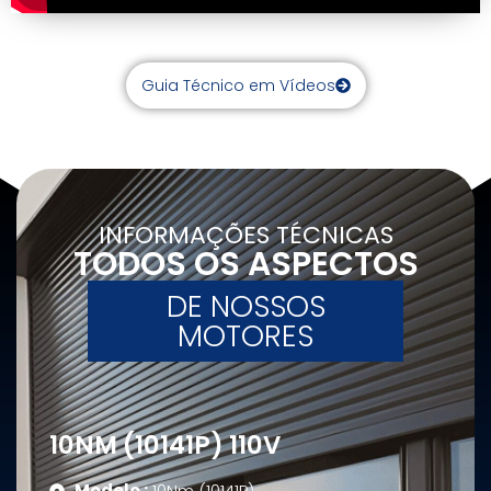
Guia Técnico em Vídeos
INFORMAÇÕES TÉCNICAS
TODOS OS ASPECTOS
DE NOSSOS
MOTORES
10NM (10141P) 110V
Modelo :
10Nm (10141P)