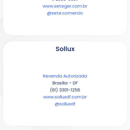
www.seteger.com.br
@sete.comercio
Sollux
Revenda Autorizada
Brasília – DF
(61) 3301-1256
www.solluxdf.com.br
@solluxdf