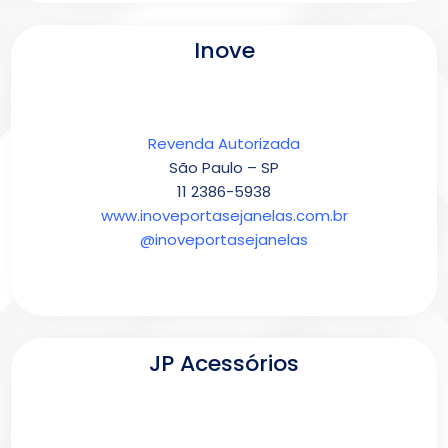
Inove
Revenda Autorizada
São Paulo – SP
11 2386-5938
www.inoveportasejanelas.com.br
@inoveportasejanelas
JP Acessórios