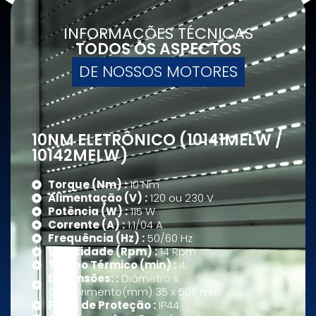
INFORMAÇÕES TÉCNICAS
TODOS OS ASPECTOS
DE NOSSOS MOTORES
10NM ELETRÔNICO (10141MELW /
10142MELW)
Torque (Nm) :
10 Nm
Alimentação (V) :
120 ou 230 V
Potência (W) :
115 W
Corrente (A) :
1.1/04 A
Frequência (Hz) :
50/60 Hz
Velocidade (Rpm) :
14 Rpm
Tempo Térmico (min) :
4
Dimensões: :
Diâmetro x
Comprimento(mm) 35 x 507 mm
Fator de Proteção :
IP44