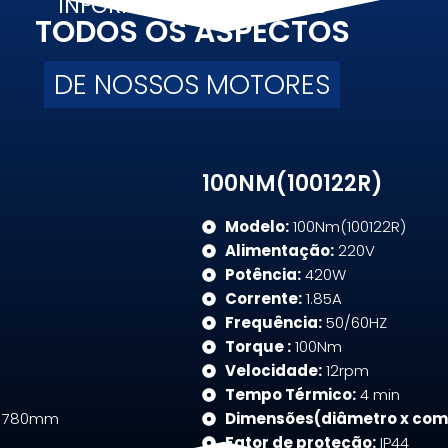
INFORMAÇÕES TÉCNICAS
TODOS OS ASPECTOS
DE NOSSOS MOTORES
100NM(100122R)
Modelo:
100Nm(100122R)
Alimentação:
220V
Potência:
420W
Corrente:
1.85A
Frequência:
50/60HZ
Torque :
100Nm
Velocidade:
12rpm
Tempo Térmico:
4 min
 780mm
Dimensões(diâmetro x com
Fator de proteção:
IP44