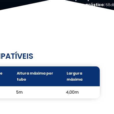
Desempenho acústico:
58d
PATÍVEIS
de
Altura máxima por
Largura
tubo
máxima
5m
4,00m