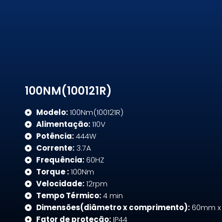
100NM(100121R)
Modelo:
100Nm(100121R)
Alimentação:
110V
Potência:
444W
Corrente:
3.7A
Frequência:
60HZ
Torque :
100Nm
Velocidade:
12rpm
Tempo Térmico:
4 min
Dimensões(diâmetro x comprimento):
60mm x
Fator de proteção:
IP44