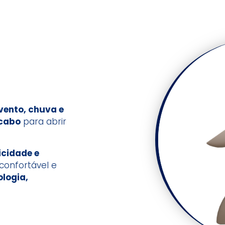
vento, chuva e
 cabo
para abrir
icidade e
confortável e
ologia,