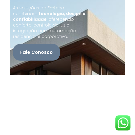
As soluções da Emteco
combinam
tecnologia, design e
confiabilidade
, oferecendo
conforto, controle de luz e
integração com automação
residencial e corporativa.
Fale Conosco