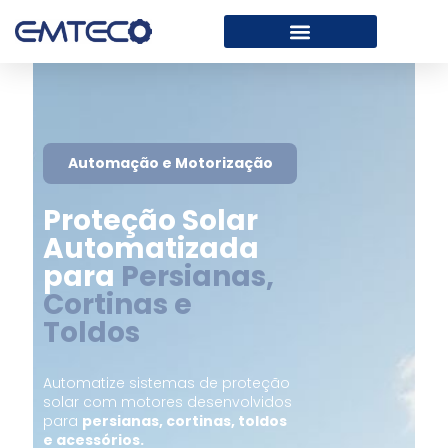
Automação e Motorização
Proteção Solar
Automatizada
para
Persianas,
Cortinas e
Toldos
Automatize sistemas de proteção
solar com motores desenvolvidos
para
persianas, cortinas, toldos
e acessórios.