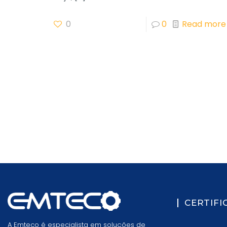
0
0
Read more
CERTIFI
A Emteco é especialista em soluções de